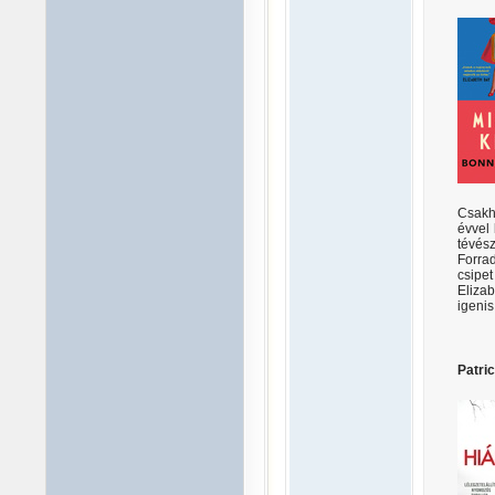
Csakh
évvel
tévész
Forrad
csipe
Elizab
igenis
Patric