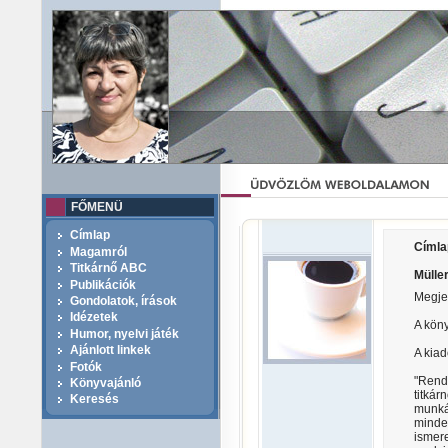
FŐMENÜ
Címlap
Címla
Magamról
Titkárnő ABC
Mülle
Publikációk
Megje
Gondolatok, írások
Idézetek
A köny
Humor, nyelvi játék
Ajánlott linkek
A kiad
Fotók
"Rend
Könyvajánló
titká
Keresés
munká
minde
ismere