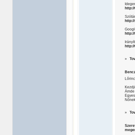
Idege
http:
Szótá
http:/
Google
http:/
Irány
http:
»
To
Bencz
Lőrin
Kezdjü
Ámde t
Egyes
Nőnek 
»
To
Szere
meger