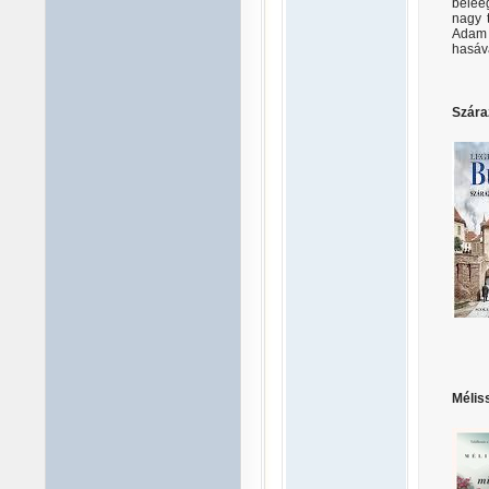
beleeg
nagy 
Adam 
hasáva
Szára
Mélis