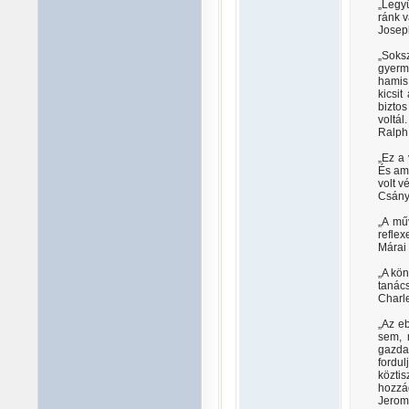
„Legyü
ránk v
Josep
„Soks
gyerme
hamis 
kicsit
biztos
voltál
Ralph
„Ez a 
És ami
volt v
Csány
„A mű
reflex
Márai
„A kön
tanács
Charle
„Az eb
sem, 
gazda
fordu
köztis
hozzád
Jerom