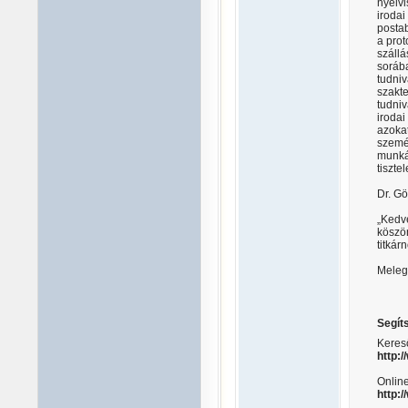
nyelv
iroda
postab
a prot
szállá
soráb
tudniv
szakte
tudniv
iroda
azoka
szemé
munká
tiszte
Dr. Gö
„Kedv
köszö
titkár
Meleg
Segít
Kereső
http:/
Online
http: