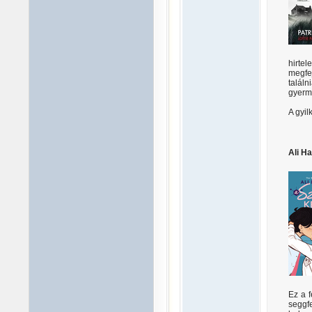
hirte
megfej
találn
gyerme
A gyil
Ali H
Ez a f
seggfe