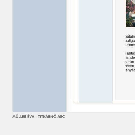
hatal
hall
termés
Fanta
minde
során
révén
lényét