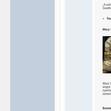
„A szé
Goeth
»
To
Mary 
Mary S
angol 
nyerh
ismerő
Bonni