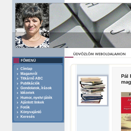
FŐMENÜ
Címlap
Magamról
Pál 
Titkárnő ABC
mag
Publikációk
Gondolatok, írások
Idézetek
Humor, nyelvi játék
Ajánlott linkek
Fotók
Könyvajánló
Keresés