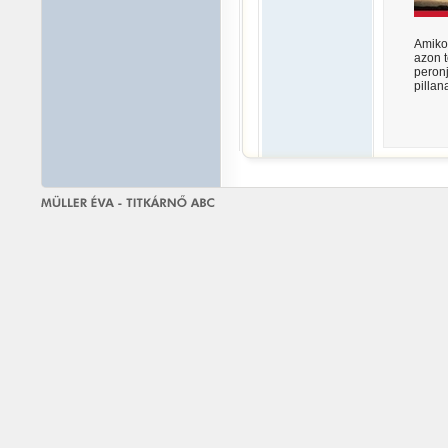
Amiko
azon t
peron
pillan