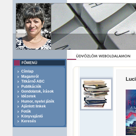
FŐMENÜ
Címlap
Magamról
Luci
Titkárnő ABC
Publikációk
Gondolatok, írások
Idézetek
Humor, nyelvi játék
Ajánlott linkek
Fotók
Könyvajánló
Keresés