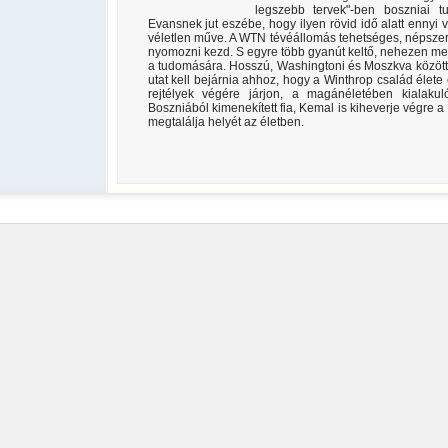
legszebb tervek"-ben boszniai t
Evansnek jut eszébe, hogy ilyen rövid idő alatt ennyi
véletlen műve. A WTN tévéállomás tehetséges, népszer
nyomozni kezd. S egyre több gyanút keltő, nehezen me
a tudomására. Hosszú, Washingtoni és Moszkva közötti 
utat kell bejárnia ahhoz, hogy a Winthrop család élet
rejtélyek végére járjon, a magánéletében kialakul
Boszniából kimenekített fia, Kemal is kiheverje végre a
megtalálja helyét az életben.