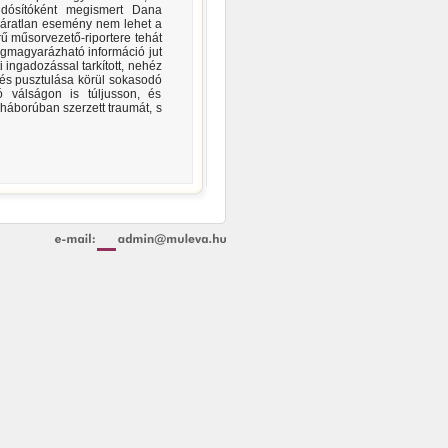
udósítóként megismert Dana
 váratlan esemény nem lehet a
ű műsorvezető-riportere tehát
gmagyarázható információ jut
ingadozással tarkított, nehéz
e és pusztulása körül sokasodó
ó válságon is túljusson, és
 háborúban szerzett traumát, s