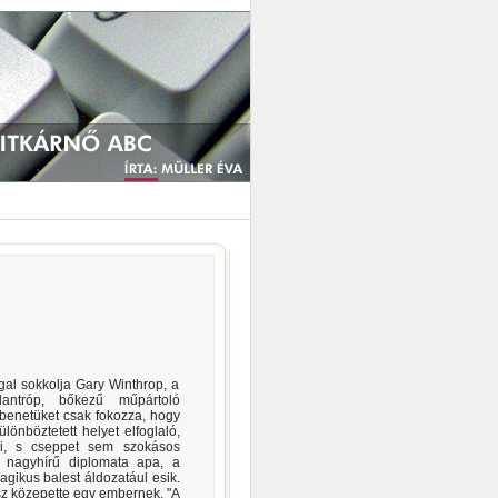
al sokkolja Gary Winthrop, a
lantróp, bőkezű műpártoló
bbenetüket csak fokozza, hogy
lönböztetett helyet elfoglaló,
 ki, s cseppet sem szokásos
 nagyhírű diplomata apa, a
gikus balest áldozatául esik.
z közepette egy embernek, "A