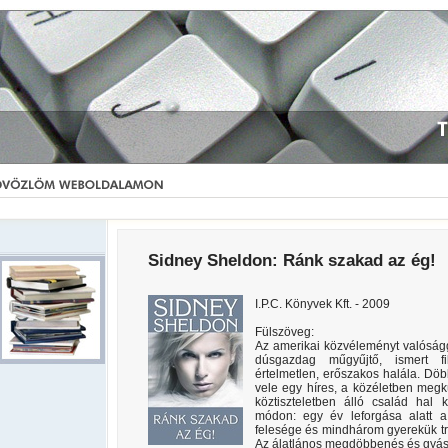
Sidney Sheldon: Ránk ​szakad az ég!
I.P.C. Könyvek Kft. - 2009
Fülszöveg:
Az amerikai közvéleményt valóságg
dúsgazdag műgyűjtő, ismert fi
értelmetlen, erőszakos halála. Dö
vele egy híres, a közéletben megkü
köztiszteletben álló család hal
módon: egy év leforgása alatt a
felesége és mindhárom gyerekük tra
Az álatlános megdöbbenés és gyás