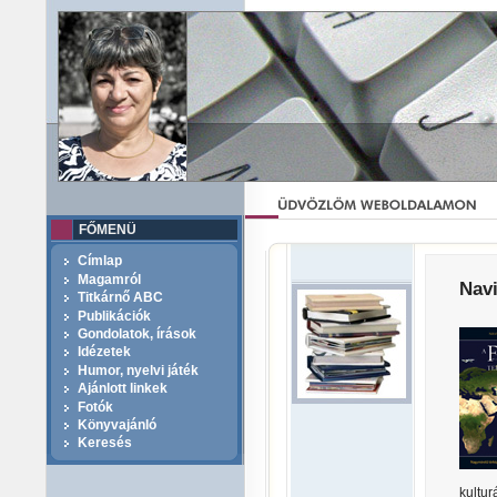
FŐMENÜ
Címlap
Magamról
Navi
Titkárnő ABC
Publikációk
Gondolatok, írások
Idézetek
Humor, nyelvi játék
Ajánlott linkek
Fotók
Könyvajánló
Keresés
kultu