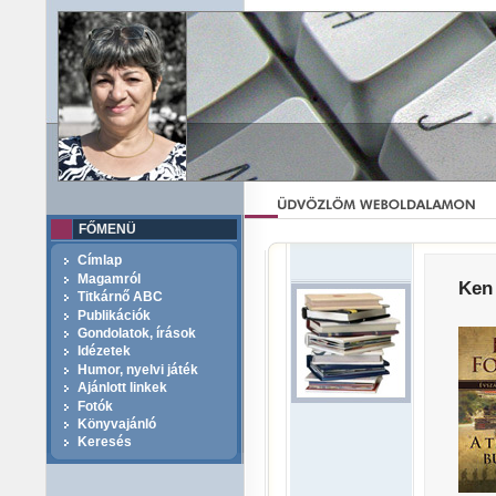
FŐMENÜ
Címlap
Magamról
Ken 
Titkárnő ABC
Publikációk
Gondolatok, írások
Idézetek
Humor, nyelvi játék
Ajánlott linkek
Fotók
Könyvajánló
Keresés