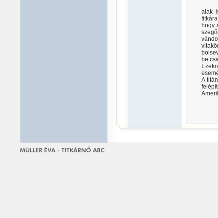
alak 
titkár
hogy a
szegő
vándor
vitakö
bolse
be csa
Ezekn
esemé
A tit
felép
Amerik